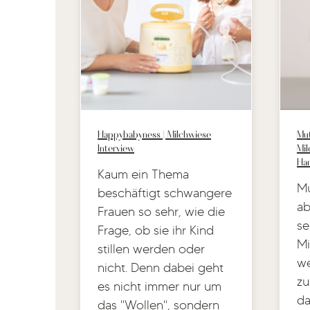
Happybabyness | Milchwiese
Mut
Interview
Mi
Ha
Kaum ein Thema
Mu
beschäftigt schwangere
a
Frauen so sehr, wie die
se
Frage, ob sie ihr Kind
Mi
stillen werden oder
we
nicht. Denn dabei geht
zu
es nicht immer nur um
da
das "Wollen", sondern