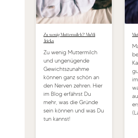
Zu wenig Muttermilch? MuMi
Mut
Tricks
Ma
Zu wenig Muttermilch
be
und ungenügende
Ka
Gewichtszunahme
gu
können ganz schön an
im
den Nerven zehren. Hier
wa
im Blog erfährst Du
au
mehr, was die Gründe
er
sein können und was Du
(L
tun kannst!