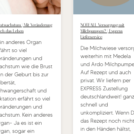
stwachstum | Mit Veränderung
NOTFALL Versorgung mit
rch das Leben
Milchpumpen? | Express
Lieferservice
in anderes Organ
Die Milchwiese versor
fährt so viel
weiterhin mit Medela
ränderungen und
und Ardo Milchpumpe
chstum wie die Brust
Auf Rezept und auch
n der Geburt bis zur
privat. Wir liefern per
bertät,
EXPRESS Zustellung
hwangerschaft und
deutschlandweit! gan
ktation erfährt so viel
schnell und
ränderungen und
unkompliziert. Wenn 
chstum. Kein anderes
das Rezept noch nich
gan- Ja es ist ein
in den Händen hältst,
gan, sogar ein