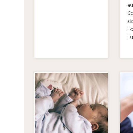
au
Sp
si
Fo
Fu