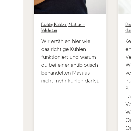
Richtig Kühlen | Mastitis +
Bru
Milchstau
du
Wir erzählen hier wie
Ke
das richtige Kühlen
er
funktioniert und warum
Ve
du bei einer antibiotisch
Wa
behandelten Mastitis
vo
nicht mehr kühlen darfst.
Pu
Sc
La
Ve
Wa
Or
Or