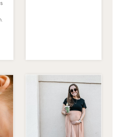
ns
n.