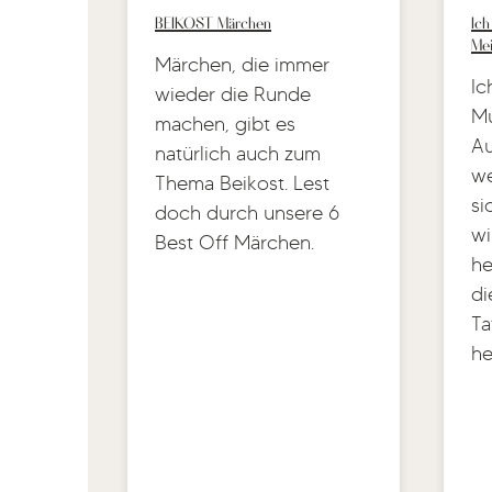
BEIKOST Märchen
Ich
Mei
Märchen, die immer
Ic
wieder die Runde
Mu
machen, gibt es
Au
natürlich auch zum
we
Thema Beikost. Lest
si
doch durch unsere 6
wi
Best Off Märchen.
he
di
Ta
he