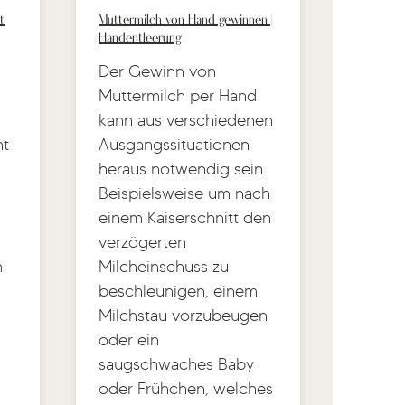
t
Muttermilch von Hand gewinnen |
Handentleerung
Der Gewinn von
Muttermilch per Hand
kann aus verschiedenen
ht
Ausgangssituationen
heraus notwendig sein.
Beispielsweise um nach
einem Kaiserschnitt den
verzögerten
m
Milcheinschuss zu
beschleunigen, einem
Milchstau vorzubeugen
oder ein
saugschwaches Baby
oder Frühchen, welches