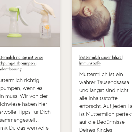
termilch richtig mit einer
Muttermilch super Inhalt |
lchpumpe abpumpen |
Immunstoffe
ndentleerung
Muttermilch ist ein
ttermilch richtig
wahrer Tausendsassa
bpumpen, wenn es
und längst sind nicht
in muss. Wir von der
alle Inhaltsstoffe
lchwiese haben hier
erforscht. Auf jeden Fa
rtvolle Tipps für Dich
ist Muttermilch perfek
sammengestellt ,
auf die Bedürfnisse
mit Du das wertvolle
Deines Kindes