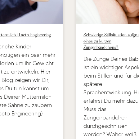
termilch | Lacto Engineering
Schwierige Stillsituation aufgr
eines zu kurzen
nche Kinder
Zungenbändchens?
nötigen ein paar mehr
Die Zunge Deines Bab
lorien um ihr Gewicht
ist ein wichtiger Aspe
t zu entwickeln. Hier
beim Stillen und für di
 Blog zeigen wir Dir,
spätere
s Du tun kannst um
Sprachentwicklung. Hi
s Deiner Muttermilch
erfährst Du mehr dazu
ste Sahne zu zaubern
Muss das
acto Engineering)
Zungenbändchen
durchgeschnitten
werden? Woher weiß