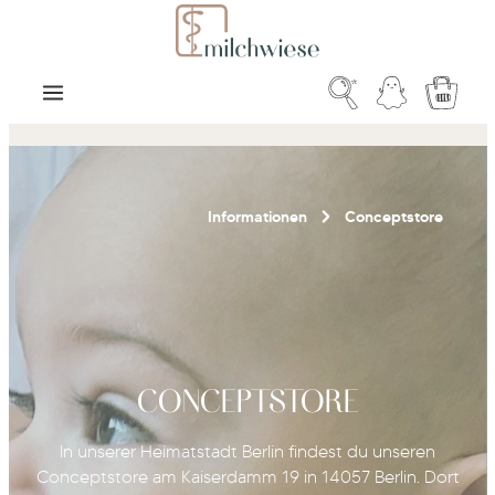
Zum Hauptinhalt springen
Warenk
Informationen
Conceptstore
CONCEPTSTORE
In unserer Heimatstadt Berlin findest du unseren
Conceptstore am Kaiserdamm 19 in 14057 Berlin. Dort