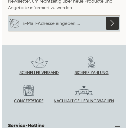
Newsletter, um rechtzeitig über neue Produkte und
Angebote informiert zu werden.
E-Mail-Adresse*
Datenschutz
Die mit einem Stern (*) markierten Felder sind
Ich habe die
Datenschutzbestimmungen
zur
Pflichtfelder.
Um weiterzugehen, gebe die oben abgebildeten
Kenntnis genommen und die
AGB
gelesen und
Zeichen ein
*
bin mit ihnen einverstanden.
*
SCHNELLER VERSAND
SICHERE ZAHLUNG
CONCEPTSTORE
NACHHALTIGE LIEBLINGSSACHEN
Service-Hotline