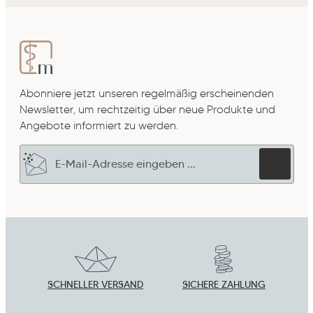
Abonniere jetzt unseren regelmäßig erscheinenden
Newsletter, um rechtzeitig über neue Produkte und
Angebote informiert zu werden.
E-Mail-Adresse*
Datenschutz
Die mit einem Stern (*) markierten Felder sind
Ich habe die
Datenschutzbestimmungen
zur
Pflichtfelder.
Um weiterzugehen, gebe die oben abgebildeten
Kenntnis genommen und die
AGB
gelesen und
Zeichen ein
*
bin mit ihnen einverstanden.
*
SCHNELLER VERSAND
SICHERE ZAHLUNG