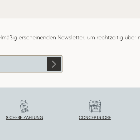
elmäßig erscheinenden Newsletter, um rechtzeitig über
erten Felder sind
zbestimmungen
zur
die
AGB
gelesen und bin
 oben abgebildeten
SICHERE ZAHLUNG
CONCEPTSTORE