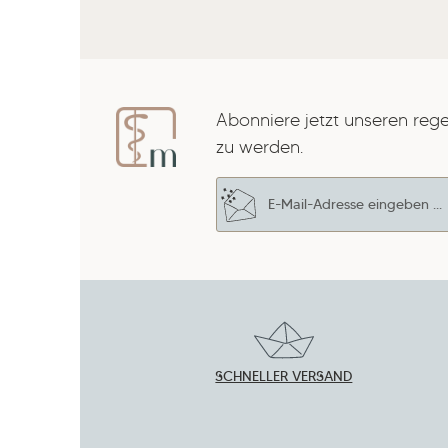
Abonniere jetzt unseren reg
zu werden.
E-Mail-Adresse*
Datenschutz
Die mit einem Stern (*) marki
Ich habe die
Datenschut
Pflichtfelder.
Kenntnis genommen und 
Um weiterzugehen, gebe die
mit ihnen einverstanden.
*
Zeichen ein
*
SCHNELLER VERSAND