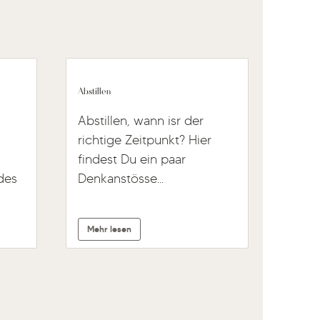
Abstillen
Abstillen, wann isr der
richtige Zeitpunkt? Hier
u
findest Du ein paar
des
Denkanstösse...
Mehr lesen