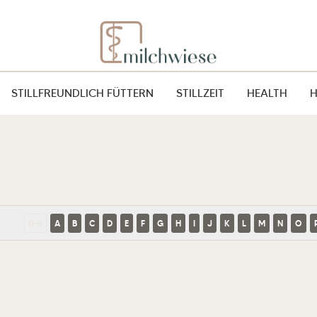
STILLFREUNDLICH FÜTTERN
STILLZEIT
HEALTH
0-9
A
B
C
D
E
F
G
H
I
J
K
L
M
N
O