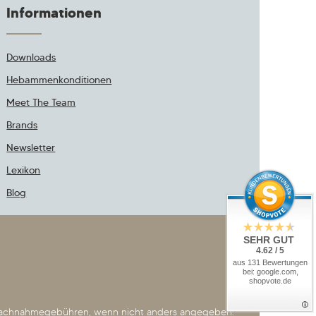
Informationen
Downloads
Hebammenkonditionen
Meet The Team
Brands
Newsletter
Lexikon
Blog
SEHR GUT
4.62 / 5
aus 131 Bewertungen
bei: google.com,
shopvote.de
achnahmegebühren, wenn nicht anders angegeben.