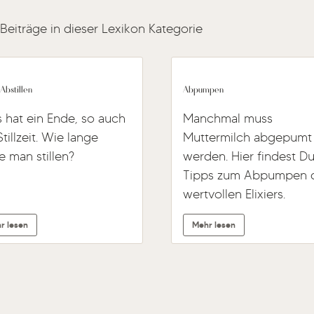
 Beiträge in dieser Lexikon Kategorie
Abstillen
Abpumpen
s hat ein Ende, so auch
Manchmal muss
Stillzeit. Wie lange
Muttermilch abgepumt
te man stillen?
werden. Hier findest D
Tipps zum Abpumpen 
wertvollen Elixiers.
r lesen
Mehr lesen