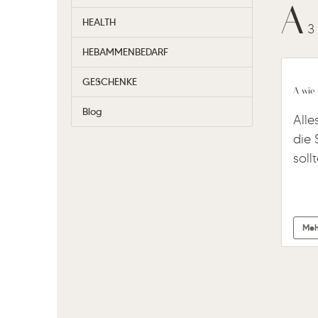
A
HEALTH
3
HEBAMMENBEDARF
GESCHENKE
A wie 
Blog
Alle
die 
soll
Meh