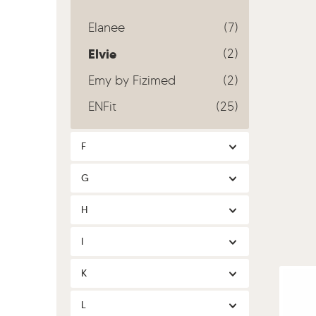
Elanee
(7)
Elvie
(2)
Emy by Fizimed
(2)
ENFit
(25)
F
G
H
I
K
L