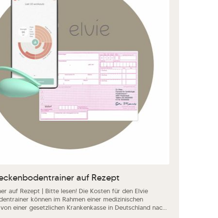
in oder benutze die Schaltflächen um d
dukt Anzahl: Gib den gewünschten Wert e
Beckenbodentrainer auf Rezept
ner auf Rezept | Bitte lesen! Die Kosten für den Elvie
entrainer können im Rahmen einer medizinischen
 von einer gesetzlichen Krankenkasse in Deutschland nach
zlichen Bestimmungen übernommen werden. 1. Dafür