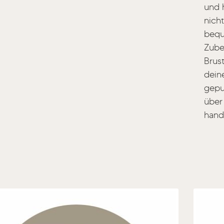
und 
nich
bequ
Zube
Brus
dein
gepu
über
handl