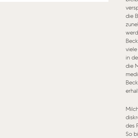
vers
die 
zune
werd
Beck
viel
in d
die 
medi
Beck
erhal
Milc
disk
des 
So b