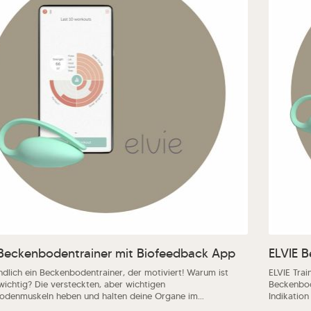
dukt Anzahl: Gib den gewünschten Wert e
Pro
 Beckenbodentrainer mit Biofeedback App
ELVIE 
Endlich ein Beckenbodentrainer, der motiviert! Warum ist
ELVIE Trai
 wichtig? Die versteckten, aber wichtigen
Beckenbod
odenmuskeln heben und halten deine Organe im
Indikation
reich, helfen bei der Kontrolle von Blase und Darm und
den geset