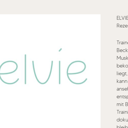
ELVI
Reze
Trai
Beck
Musk
beko
liegt
kann
anse
entsp
mit 
Trai
doku
bleib