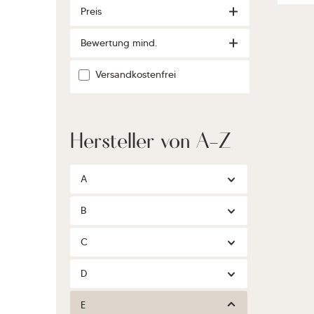
Preis
Bewertung mind.
Filter hinzufügen: Versandkostenfrei
Versandkostenfrei
Hersteller von A-Z
A
B
C
D
E