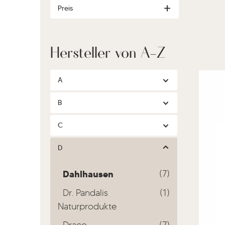
Preis
Hersteller von A-Z
A
B
C
D
Dahlhausen
(7)
Dr. Pandalis
(1)
Naturprodukte