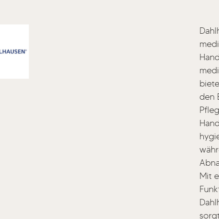
Dahlh
medi
Hand
medi
biete
den E
Pfle
Hand
hygi
währ
Abna
Mit e
Funkt
Dahl
sorg