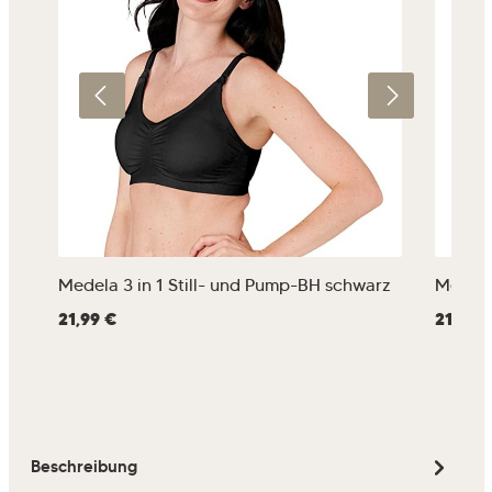
Medela 3 in 1 Still- und Pump-BH schwarz
Medela 
Regulärer Preis:
21,99 €
Regulärer
21,99 
Beschreibung