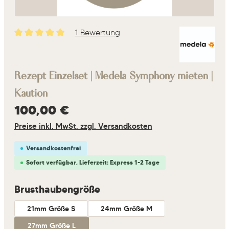
1 Bewertung
Durchschnittliche Bewertung von 5 von 5 Sternen
Rezept Einzelset | Medela Symphony mieten |
Kaution
Regulärer Preis:
100,00 €
Preise inkl. MwSt. zzgl. Versandkosten
Versandkostenfrei
Sofort verfügbar, Lieferzeit: Express 1-2 Tage
auswählen
Brusthaubengröße
21mm Größe S
24mm Größe M
27mm Größe L