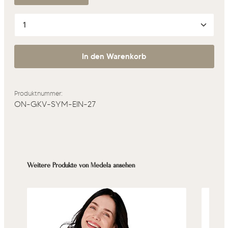
Produkt Anzahl: Gib den gewünschten Wert ein oder 
In den Warenkorb
Produktnummer:
ON-GKV-SYM-EIN-27
Produktgalerie überspringen
Weitere Produkte von Medela ansehen