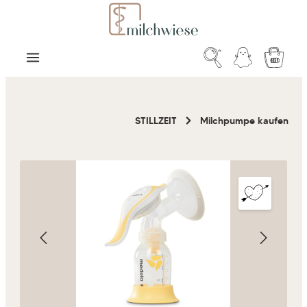
Zum Hauptinhalt springen
Warenk
STILLZEIT
Milchpumpe kaufen
Bildergalerie überspringen