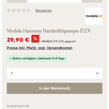
Bewerten
Durchschnittliche Bewertung von 0 von 5 Sternen
Medela Harmony Handmilchpumpe FLEX
Verkaufspreis:
%
29,90 €
Regulärer Preis:
34,90 €
(14.33% gespart)
Preise inkl. MwSt. zzgl. Versandkosten
Sofort verfügbar, Lieferzeit: 2-4 Tage
Produkt Anzahl: Gib den gewünschten Wert ein oder 
In den Warenkorb
Produktnummer: