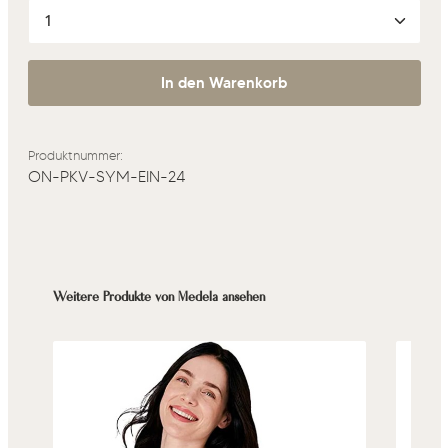
Produkt Anzahl: Gib den gewünschten Wert ein oder 
In den Warenkorb
Produktnummer:
ON-PKV-SYM-EIN-24
Produktgalerie überspringen
Weitere Produkte von Medela ansehen