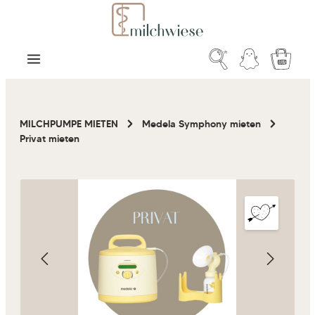
Zum Hauptinhalt springen
Warenk
MILCHPUMPE MIETEN
Medela Symphony mieten
Privat mieten
Bildergalerie überspringen