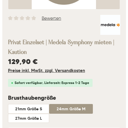
Bewerten
Durchschnittliche Bewertung von 0 von 5 Sternen
Privat Einzelset | Medela Symphony mieten |
Kaution
Regulärer Preis:
129,90 €
Preise inkl. MwSt. zzgl. Versandkosten
Sofort verfügbar, Lieferzeit: Express 1-2 Tage
auswählen
Brusthaubengröße
21mm Größe S
24mm Größe M
27mm Größe L