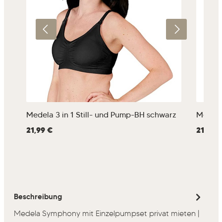
Medela 3 in 1 Still- und Pump-BH schwarz
Medela 
Regulärer Preis:
21,99 €
Regulärer
21,99 
Beschreibung
Medela Symphony mit Einzelpumpset privat mieten |