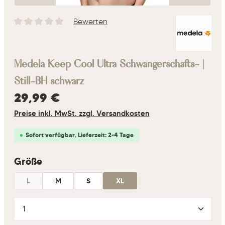
Bewerten
Durchschnittliche Bewertung von 0 von 5 Sternen
Medela Keep Cool Ultra Schwangerschafts- |
Still-BH schwarz
Regulärer Preis:
29,99 €
Preise inkl. MwSt. zzgl. Versandkosten
Sofort verfügbar, Lieferzeit: 2-4 Tage
auswählen
Größe
L
M
S
XL
(Diese Option ist zurzeit nicht verfügbar.)
Produkt Anzahl: Gib den gewünschten Wert ein oder 