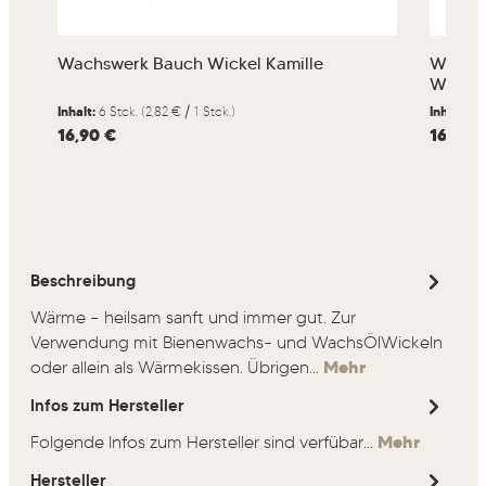
Wachswerk Bauch Wickel Kamille
Wachsw
Winde
Inhalt:
6 Stck.
(2,82 € / 1 Stck.)
Inhalt:
12
Regulärer Preis:
16,90 €
Regulärer
16,90 
Beschreibung
Wärme – heilsam sanft und immer gut. Zur
Verwendung mit Bienenwachs- und WachsÖlWickeln
oder allein als Wärmekissen. Übrigen…
Mehr
Infos zum Hersteller
Folgende Infos zum Hersteller sind verfübar...
Mehr
Hersteller