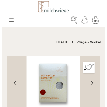
Zum Hauptinhalt springen
Warenk
HEALTH
Pflege + Wickel
Bildergalerie überspringen