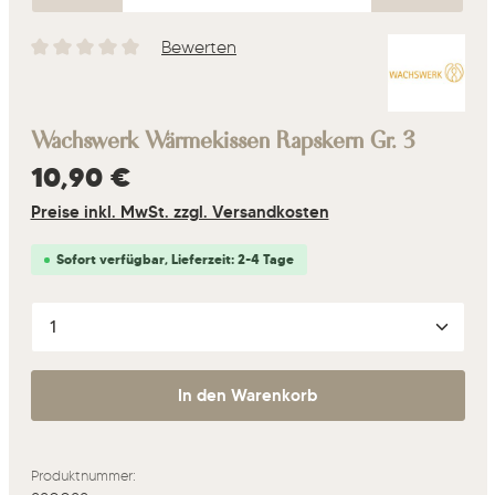
Bewerten
Durchschnittliche Bewertung von 0 von 5 Sternen
Wachswerk Wärmekissen Rapskern Gr. 3
Regulärer Preis:
10,90 €
Preise inkl. MwSt. zzgl. Versandkosten
Sofort verfügbar, Lieferzeit: 2-4 Tage
Produkt Anzahl: Gib den gewünschten Wert ein oder 
In den Warenkorb
Produktnummer: