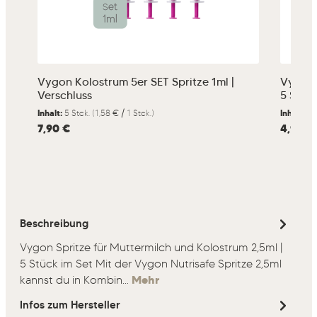
Vygon Kolostrum 5er SET Spritze 1ml |
Vygon 
Verschluss
5 Stüc
Inhalt:
5 Stck.
(1,58 € / 1 Stck.)
Inhalt:
5 
Regulärer Preis:
7,90 €
Regulärer
4,95 €
Beschreibung
Vygon Spritze für Muttermilch und Kolostrum 2,5ml |
5 Stück im Set Mit der Vygon Nutrisafe Spritze 2,5ml
kannst du in Kombin…
Mehr
Infos zum Hersteller