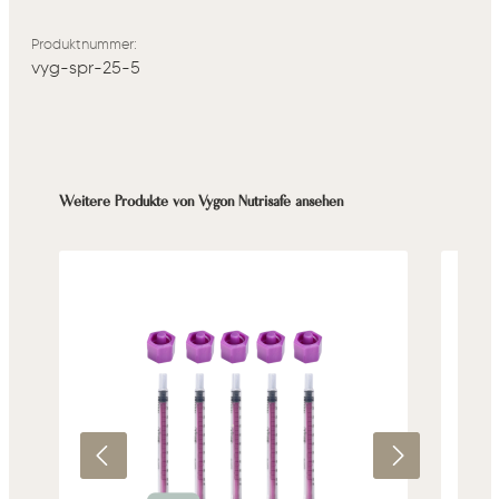
Produktnummer:
vyg-spr-25-5
Produktgalerie überspringen
Weitere Produkte von Vygon Nutrisafe ansehen