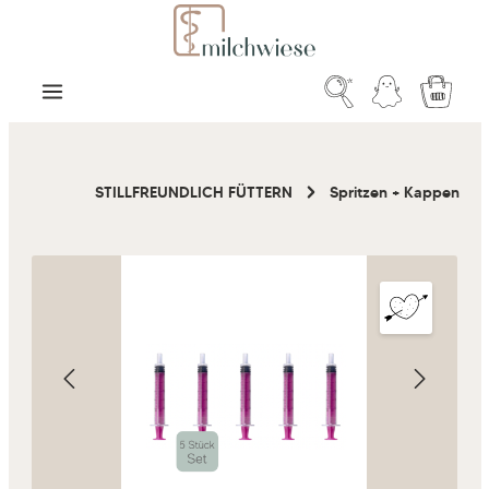
Zum Hauptinhalt springen
Warenk
STILLFREUNDLICH FÜTTERN
Spritzen + Kappen
Bildergalerie überspringen