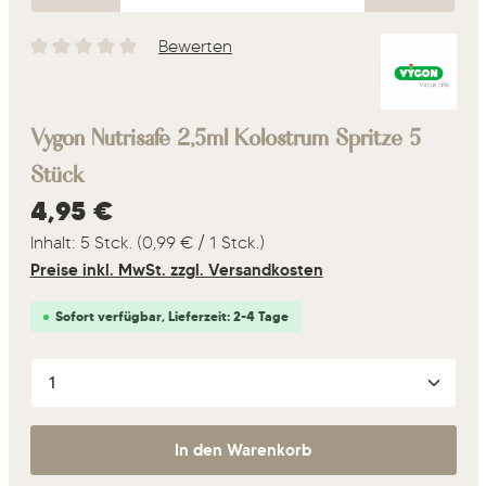
Bewerten
Durchschnittliche Bewertung von 0 von 5 Sternen
Vygon Nutrisafe 2,5ml Kolostrum Spritze 5
Stück
Regulärer Preis:
4,95 €
Inhalt:
5 Stck.
(0,99 € / 1 Stck.)
Preise inkl. MwSt. zzgl. Versandkosten
Sofort verfügbar, Lieferzeit: 2-4 Tage
Produkt Anzahl: Gib den gewünschten Wert ein oder 
In den Warenkorb