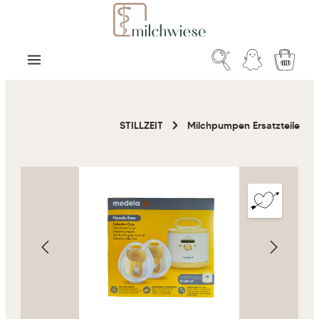
Zum Hauptinhalt springen
Warenk
STILLZEIT
Milchpumpen Ersatzteile
Bildergalerie überspringen