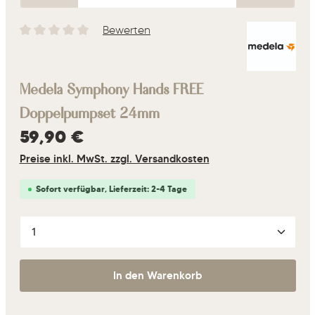
Bewerten
Durchschnittliche Bewertung von 0 von 5 Sternen
Medela Symphony Hands FREE
Doppelpumpset 24mm
Regulärer Preis:
59,90 €
Preise inkl. MwSt. zzgl. Versandkosten
Sofort verfügbar, Lieferzeit: 2-4 Tage
Produkt Anzahl: Gib den gewünschten Wert ein oder 
In den Warenkorb