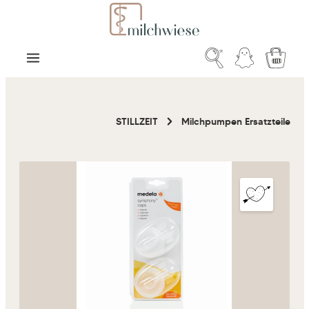
Zum Hauptinhalt springen
Warenk
STILLZEIT
Milchpumpen Ersatzteile
Bildergalerie überspringen