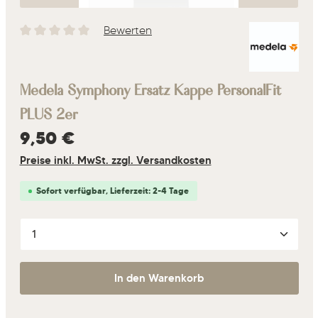
Bewerten
Durchschnittliche Bewertung von 0 von 5 Sternen
Medela Symphony Ersatz Kappe PersonalFit
PLUS 2er
Regulärer Preis:
9,50 €
Preise inkl. MwSt. zzgl. Versandkosten
Sofort verfügbar, Lieferzeit: 2-4 Tage
Produkt Anzahl: Gib den gewünschten Wert ein oder 
In den Warenkorb