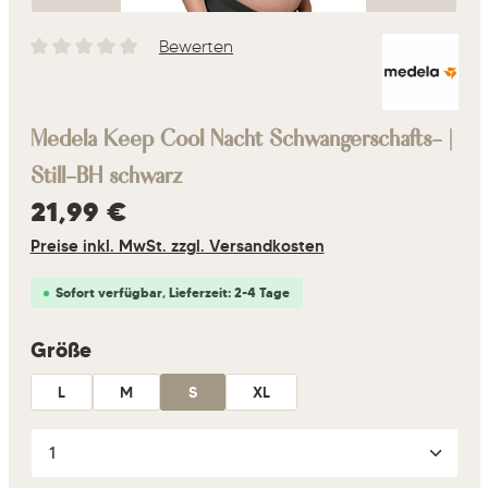
Bewerten
Durchschnittliche Bewertung von 0 von 5 Sternen
Medela Keep Cool Nacht Schwangerschafts- |
Still-BH schwarz
Regulärer Preis:
21,99 €
Preise inkl. MwSt. zzgl. Versandkosten
Sofort verfügbar, Lieferzeit: 2-4 Tage
auswählen
Größe
L
M
S
XL
Produkt Anzahl: Gib den gewünschten Wert ein oder 