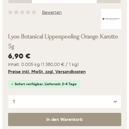
Bewerten
Durchschnittliche Bewertung von 0 von 5 Sternen
Lyon Botanical Lippenpeeling Orange Karotte
5g
Regulärer Preis:
6,90 €
Inhalt:
0.005 kg
(1.380,00 € / 1 kg)
Preise inkl. MwSt. zzgl. Versandkosten
Sofort verfügbar, Lieferzeit: 2-4 Tage
Produkt Anzahl: Gib den gewünschten Wert ein oder 
In den Warenkorb