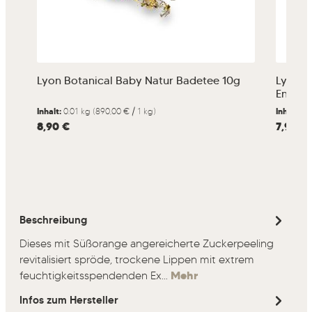
Lyon Botanical Baby Natur Badetee 10g
Lyon B
Energi
Inhalt:
0.01 kg
(890,00 € / 1 kg)
Inhalt:
0.
Regulärer Preis:
8,90 €
Regulärer
7,90 €
Beschreibung
Dieses mit Süßorange angereicherte Zuckerpeeling
revitalisiert spröde, trockene Lippen mit extrem
feuchtigkeitsspendenden Ex…
Mehr
Infos zum Hersteller