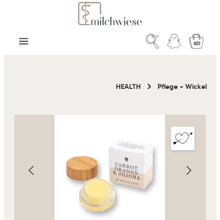
Zum Hauptinhalt springen
Warenk
HEALTH
Pflege + Wickel
Bildergalerie überspringen