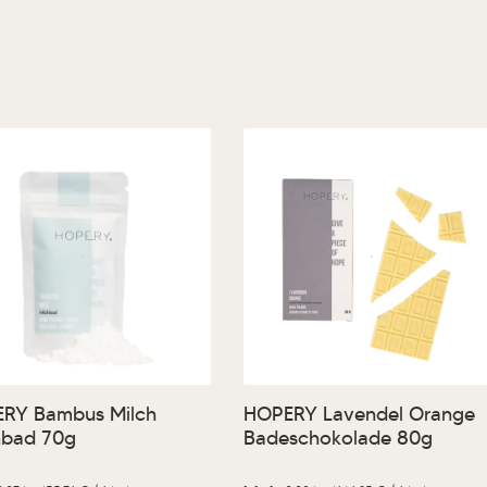
ewünschten Wert ein oder benutze die Sc
odukt Anzahl: Gib den gewünschten Wert 
Produkt Anzahl: Gi
RY Bambus Milch
HOPERY Lavendel Orange
hbad 70g
Badeschokolade 80g