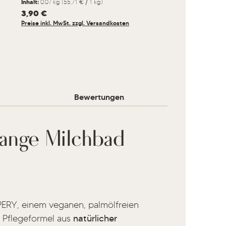
Inhalt:
0.07 kg
(55,71 € / 1 kg)
Regulärer Preis:
3,90 €
Preise inkl. MwSt. zzgl. Versandkosten
Bewertungen
ange Milchbad
RY, einem veganen, palmölfreien
he Pflegeformel aus
natürlicher