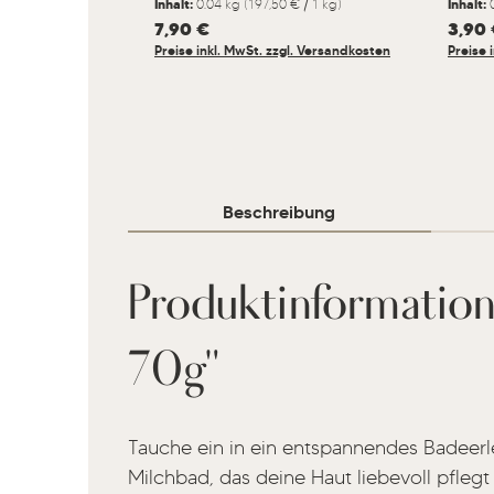
Inhalt:
0.04 kg
(197,50 € / 1 kg)
Inhalt:
Regulärer Preis:
7,90 €
Regulär
3,90
Preise inkl. MwSt. zzgl. Versandkosten
Preise 
Beschreibung
Produktinformatio
70g"
Tauche ein in ein entspannendes Badeer
Milchbad, das deine Haut liebevoll pflegt