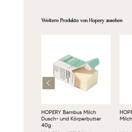
Produktgalerie überspringen
Weitere Produkte von Hopery ansehen
Produkt Anzahl: Gib den g
Pr
HOPERY Bambus Milch
HOPE
Dusch- und Körperbutter
Milc
40g