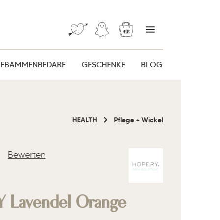
Warenkorb enthält 0 Posi
HEBAMMENBEDARF
GESCHENKE
BLOG
HEALTH
Pflege + Wickel
Bewerten
liche Bewertung von 0 von 5 Sternen
 Lavendel Orange