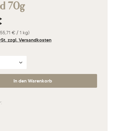
ad 70g
s:
€
(55,71 € / 1 kg)
wSt. zzgl. Versandkosten
nzahl: Gib den gewünschten Wert ein ode
In den Warenkorb
: