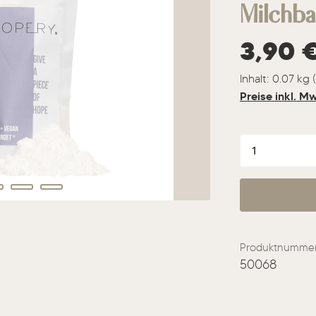
Milchb
Regulärer Prei
3,90 
Inhalt:
0.07 kg
Preise inkl. M
Produkt A
Produktnummer
50068