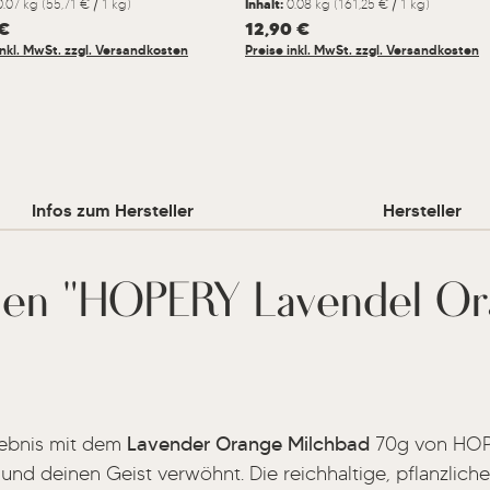
0.07 kg
(55,71 € / 1 kg)
Inhalt:
0.08 kg
(161,25 € / 1 kg)
er Preis:
 €
Regulärer Preis:
12,90 €
inkl. MwSt. zzgl. Versandkosten
Preise inkl. MwSt. zzgl. Versandkosten
Infos zum Hersteller
Hersteller
nen "HOPERY Lavendel Or
lebnis mit dem
Lavender Orange Milchbad
70g von HOPE
 und deinen Geist verwöhnt. Die reichhaltige, pflanzlic