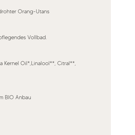
edrohter Orang‑Utans
pflegendes Vollbad.
ernel Oil*,Linalool**, Citral**,
tem BIO Anbau