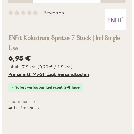
Bewerten
Durchschnittliche Bewertung von 0 von 5 Sternen
ENFit Kolostrum Spritze 7 Stück | 1ml Single
Use
Regulärer Preis:
6,95 €
Inhalt:
7 Stck.
(0,99 € / 1 Stck.)
Preise inkl. MwSt. zzgl. Versandkosten
Sofort verfügbar, Lieferzeit: 2-4 Tage
Produktnummer:
enfit-1ml-su-7