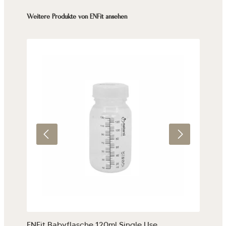
Produktgalerie überspringen
Weitere Produkte von ENFit ansehen
ENFit Babyflasche 120ml Single Use
EN