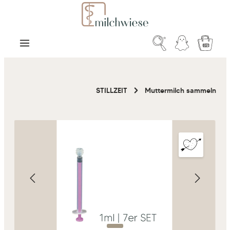
Zum Hauptinhalt springen
Warenk
STILLZEIT
Muttermilch sammeln
Bildergalerie überspringen