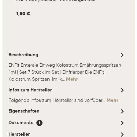
Inha
Regulärer Preis:
1,80 €
Regu
12
Beschreibung
ENFit Enterale Einweg Kolostrum Ernährungsspritzen
1ml | Set 7 Stück im Set | Einfrierbar Die ENFit
Kolostrum Spritzen 1ml k…
Mehr
Infos zum Hersteller
Folgende Infos zum Hersteller sind verfübar...
Mehr
Eigenschaften
Dokumente
1
Hersteller