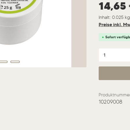
Regulärer Prei
14,65
Inhalt:
0.025 k
Preise inkl. M
Sofort verfügba
Produkt A
Produktnummer
10209008