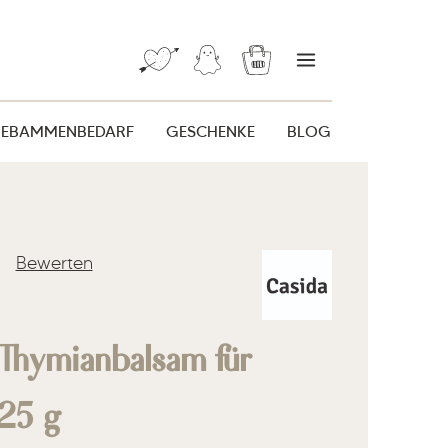
Warenkorb enthält 0 Posi
HEBAMMENBEDARF
GESCHENKE
BLOG
Bewerten
liche Bewertung von 0 von 5 Sternen
Thymianbalsam für
25 g