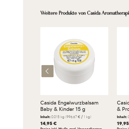
Produktgalerie überspringen
Weitere Produkte von Casida Aromatherap
Produkt Anzahl: Gib den g
Pr
Casida Engelwurzbalsam
Casi
Baby & Kinder 15 g
& Pr
Inhalt:
0.015 kg
(996,67 € / 1 kg)
Inhalt:
Regulärer Preis:
14,95 €
Regulär
19,95
Preise inkl. MwSt. zzgl. Versandkosten
Preise 