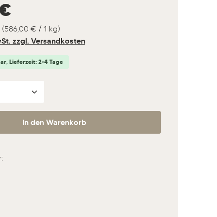
s:
 €
g
(586,00 € / 1 kg)
wSt. zzgl. Versandkosten
r, Lieferzeit: 2-4 Tage
nzahl: Gib den gewünschten Wert ein ode
In den Warenkorb
: