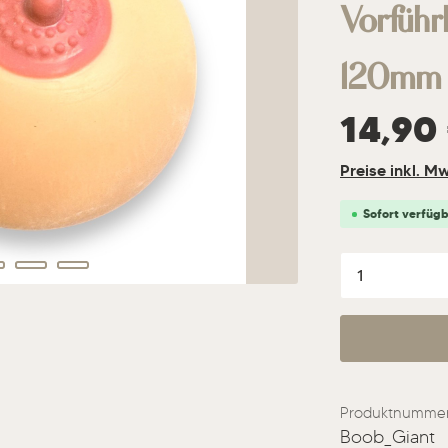
Vorführ
120mm
Regulärer Prei
14,90
Preise inkl. M
Sofort verfügba
Produkt A
Produktnummer
Boob_Giant