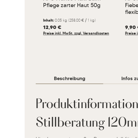
Pflege zarter Haut 50g
Fieb
flexi
Inhalt:
0.05 kg
(258,00 € / 1 kg)
Regulärer Preis:
12,90 €
Regulär
9,90
Preise inkl. MwSt. zzgl. Versandkosten
Preise 
Beschreibung
Infos z
Produktinformatio
Stillberatung 120