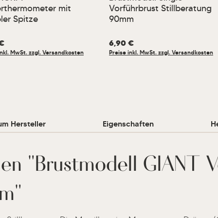
erthermometer mit
Vorführbrust Stillberatung
bler Spitze
90mm
er Preis:
 €
Regulärer Preis:
6,90 €
inkl. MwSt. zzgl. Versandkosten
Preise inkl. MwSt. zzgl. Versandkosten
um Hersteller
Eigenschaften
He
nen "Brustmodell GIANT V
mm"