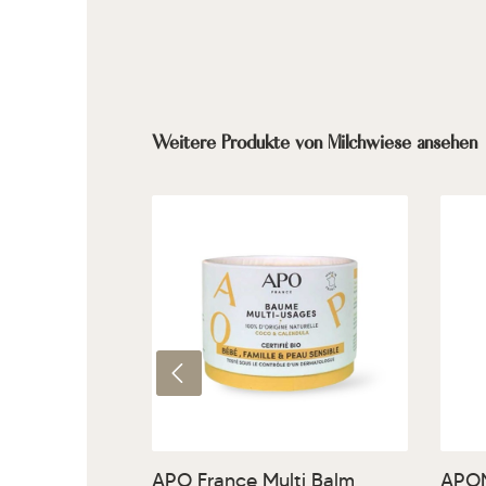
Produktgalerie überspringen
Weitere Produkte von Milchwiese ansehen
Produkt Anzahl: Gib den g
Pr
APO France Multi Balm
APO