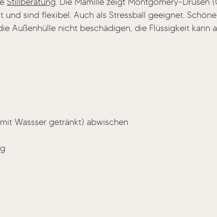
ie
Stillberatung
. Die Mamille zeigt Montgomery-Drüsen (
llt und sind flexibel. Auch als Stressball geeignet. Schö
die Außenhülle nicht beschädigen, die Flüssigkeit kann a
 mit Wassser getränkt) abwischen
ug