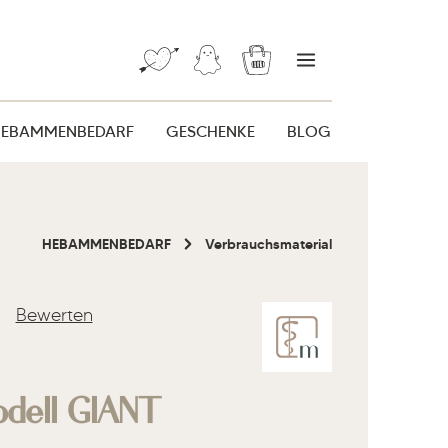
Warenkorb enthält 0 Posi
HEBAMMENBEDARF
GESCHENKE
BLOG
HEBAMMENBEDARF
Verbrauchsmaterial
Bewerten
liche Bewertung von 0 von 5 Sternen
odell GIANT