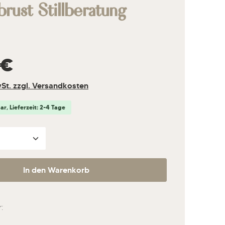
brust Stillberatung
s:
 €
wSt. zzgl. Versandkosten
r, Lieferzeit: 2-4 Tage
nzahl: Gib den gewünschten Wert ein ode
In den Warenkorb
: