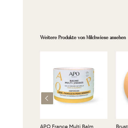
Produktgalerie überspringen
Weitere Produkte von Milchwiese ansehen
Produkt Anzahl: Gib den g
Pr
APO France Multi Balm
Brus