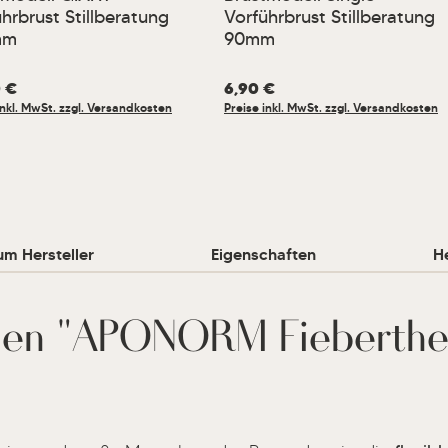
hrbrust Stillberatung
Vorführbrust Stillberatung
mm
90mm
er Preis:
0 €
Regulärer Preis:
6,90 €
inkl. MwSt. zzgl. Versandkosten
Preise inkl. MwSt. zzgl. Versandkosten
um Hersteller
Eigenschaften
He
onen "APONORM Fieberth