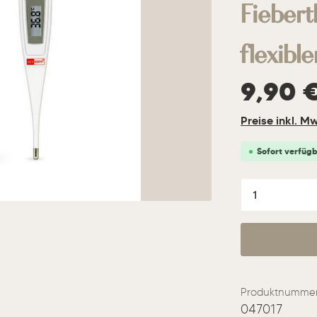
Fieber
flexible
Regulärer Prei
9,90 
Preise inkl. M
Sofort verfügba
Produkt A
Produktnummer
047017