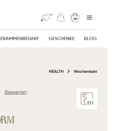
Warenkorb enthält 0 Posi
HEBAMMENBEDARF
GESCHENKE
BLOG
HEALTH
Wochenbett
Bewerten
liche Bewertung von 0 von 5 Sternen
ORM