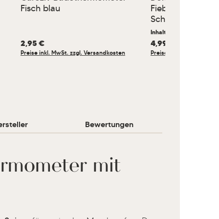
Fisch blau
Fieberthermomet
Schutzhüllen 100
Inhalt:
100 Stck.
(0,05 € / 
Regulärer Preis:
2,95 €
Regulärer Preis:
4,99 €
Preise inkl. MwSt. zzgl. Versandkosten
Preise inkl. MwSt. zzgl.
rsteller
Bewertungen
ermometer mit