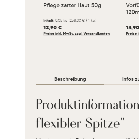
Pflege zarter Haut 50g
Vorfü
120
Inhalt:
0.05 kg
(258,00 € / 1 kg)
Regulärer Preis:
12,90 €
Regulär
14,9
Preise inkl. MwSt. zzgl. Versandkosten
Preise 
Beschreibung
Infos z
Produktinformati
flexibler Spitze"