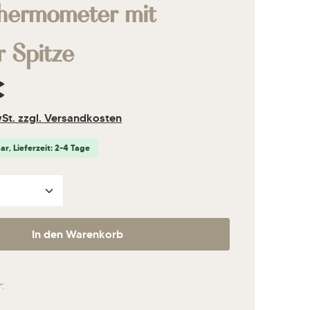
thermometer mit
r Spitze
s:
€
wSt. zzgl. Versandkosten
r, Lieferzeit: 2-4 Tage
nzahl: Gib den gewünschten Wert ein ode
In den Warenkorb
: