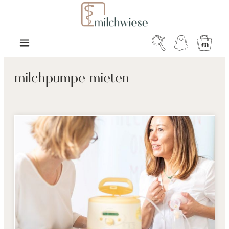
Zum Hauptinhalt springen
Warenk
milchpumpe mieten