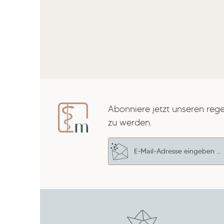
Abonniere jetzt unseren reg
zu werden.
E-Mail-Adresse*
Datenschutz
Die mit einem Stern (*) marki
Ich habe die
Datenschut
Pflichtfelder.
Kenntnis genommen und 
Um weiterzugehen, gebe die
mit ihnen einverstanden.
*
Zeichen ein
*