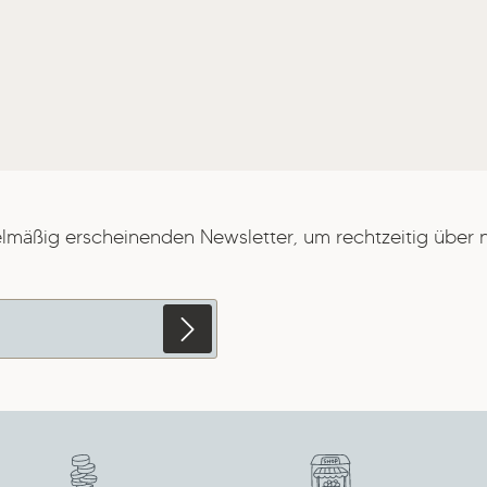
elmäßig erscheinenden Newsletter, um rechtzeitig über
erten Felder sind
zbestimmungen
zur
die
AGB
gelesen und bin
 oben abgebildeten