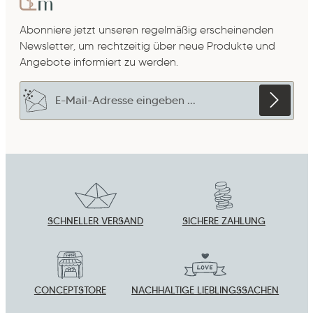
Abonniere jetzt unseren regelmäßig erscheinenden
Newsletter, um rechtzeitig über neue Produkte und
Angebote informiert zu werden.
E-Mail-Adresse*
Datenschutz
Die mit einem Stern (*) markierten Felder sind
Ich habe die
Datenschutzbestimmungen
zur
Pflichtfelder.
Um weiterzugehen, gebe die oben abgebildeten
Kenntnis genommen und die
AGB
gelesen und
Zeichen ein
*
bin mit ihnen einverstanden.
*
SCHNELLER VERSAND
SICHERE ZAHLUNG
CONCEPTSTORE
NACHHALTIGE LIEBLINGSSACHEN