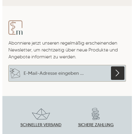
Abonniere jetzt unseren regelmäßig erscheinenden
Newsletter, um rechtzeitig über neue Produkte und
Angebote informiert zu werden.
E-Mail-Adresse*
Datenschutz
Die mit einem Stern (*) markierten Felder sind
Ich habe die
Datenschutzbestimmungen
zur
Pflichtfelder.
Um weiterzugehen, gebe die oben abgebildeten
Kenntnis genommen und die
AGB
gelesen und
Zeichen ein
*
bin mit ihnen einverstanden.
*
SCHNELLER VERSAND
SICHERE ZAHLUNG