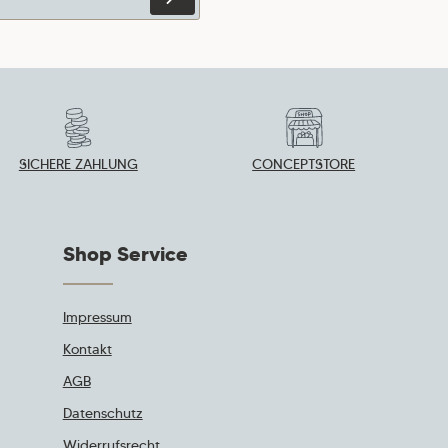
erten Felder sind
zbestimmungen
zur
die
AGB
gelesen und bin
 oben abgebildeten
SICHERE ZAHLUNG
CONCEPTSTORE
Shop Service
Impressum
Kontakt
AGB
Datenschutz
Widerrufsrecht