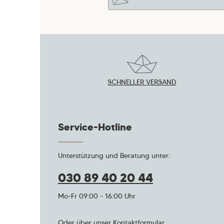
Datenschutz
Die mit einem Stern (*) marki
Ich habe die
Datenschut
Pflichtfelder.
Kenntnis genommen und 
Um weiterzugehen, gebe die
mit ihnen einverstanden.
*
Zeichen ein
*
SCHNELLER VERSAND
Service-Hotline
Unterstützung und Beratung unter:
030 89 40 20 44
Mo-Fr 09:00 - 16:00 Uhr
Oder über unser
Kontaktformular
.