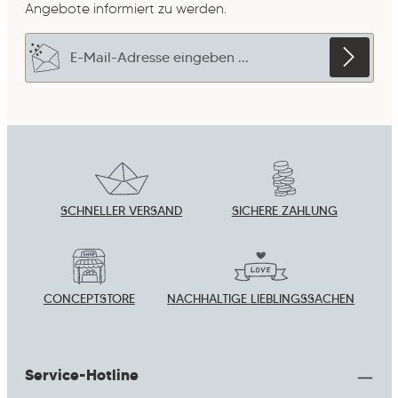
Angebote informiert zu werden.
E-Mail-Adresse*
Datenschutz
Die mit einem Stern (*) markierten Felder sind
Ich habe die
Datenschutzbestimmungen
zur
Pflichtfelder.
Um weiterzugehen, gebe die oben abgebildeten
Kenntnis genommen und die
AGB
gelesen und
Zeichen ein
*
bin mit ihnen einverstanden.
*
SCHNELLER VERSAND
SICHERE ZAHLUNG
CONCEPTSTORE
NACHHALTIGE LIEBLINGSSACHEN
Service-Hotline