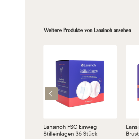
Produktgalerie überspringen
Weitere Produkte von Lansinoh ansehen
Produkt Anzahl: Gib den g
Pr
Lansinoh FSC Einweg
Lans
Stilleinlagen 36 Stück
Brus