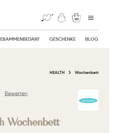
Warenkorb enthält 0 Posi
HEBAMMENBEDARF
GESCHENKE
BLOG
HEALTH
Wochenbett
Bewerten
liche Bewertung von 0 von 5 Sternen
oh Wochenbett