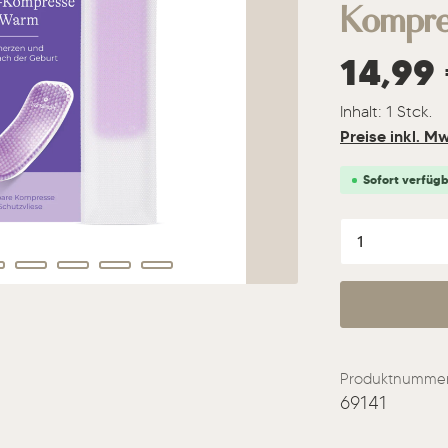
Kompre
Regulärer Prei
14,99
Inhalt:
1 Stck.
Preise inkl. M
Sofort verfügba
Produkt A
Produktnummer
69141