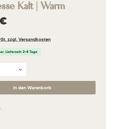
sse Kalt | Warm
s:
 €
wSt. zzgl. Versandkosten
r, Lieferzeit: 2-4 Tage
nzahl: Gib den gewünschten Wert ein ode
In den Warenkorb
: