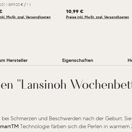
0.01 l
(899,00 € / 1 l)
er Preis:
€
Regulärer Preis:
10,99 €
inkl. MwSt. zzgl. Versandkosten
Preise inkl. MwSt. zzgl. Versandkosten
um Hersteller
Eigenschaften
He
nen "Lansinoh Wochenbett
n bei Schmerzen und Beschwerden nach der Geburt. Sie is
rSmartTM
Technologie färben sich die Perlen in warmem Z