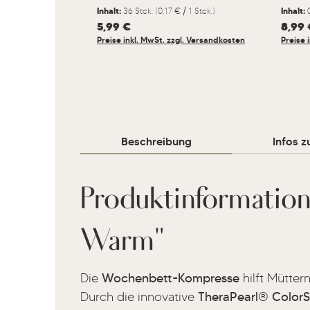
Inhalt:
36 Stck.
(0,17 € / 1 Stck.)
Inhalt:
Regulärer Preis:
5,99 €
Regulär
8,99 
Preise inkl. MwSt. zzgl. Versandkosten
Preise 
Beschreibung
Infos z
Produktinformatio
Warm"
Die
Wochenbett-Kompresse
hilft Mütter
Durch die innovative
TheraPearl® Colo