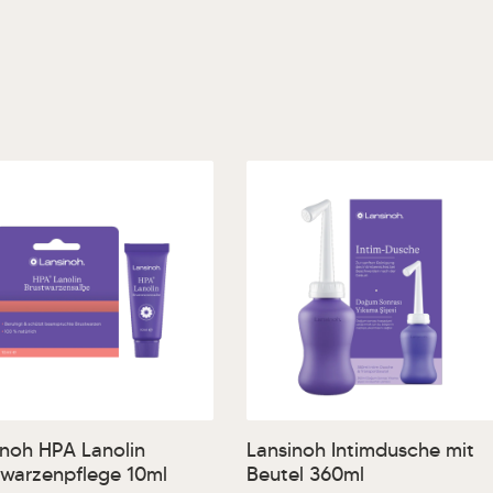
ewünschten Wert ein oder benutze die Sc
odukt Anzahl: Gib den gewünschten Wert 
Produkt Anzahl: Gi
inoh HPA Lanolin
Lansinoh Intimdusche mit
twarzenpflege 10ml
Beutel 360ml