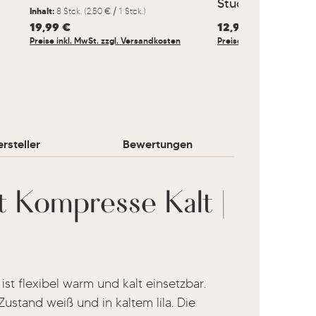
Stück
Inhalt:
8 Stck.
(2,50 € / 1 Stck.)
Regulärer Preis:
19,99 €
Regulärer Preis:
12,99 €
Preise inkl. MwSt. zzgl. Versandkosten
Preise inkl. MwSt. zzgl.
rsteller
Bewertungen
 Kompresse Kalt |
t flexibel warm und kalt einsetzbar.
ustand weiß und in kaltem lila. Die