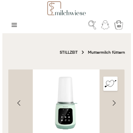
Zum Hauptinhalt springen
Warenk
STILLZEIT
Muttermilch füttern
Bildergalerie überspringen