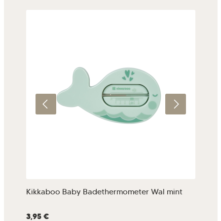
Kikkaboo Baby Badethermometer Wal mint
Ki
Na
Regulärer Preis:
3,95 €
Regu
5,