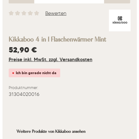
Bewerten
Durchschnittliche Bewertung von 0 von 5 Sternen
Kikkaboo 4 in 1 Flaschenwärmer Mint
Regulärer Preis:
52,90 €
Preise inkl. MwSt. zzgl. Versandkosten
Ich bin gerade nicht da
Produktnummer:
31304020016
Produktgalerie überspringen
Weitere Produkte von Kikkaboo ansehen