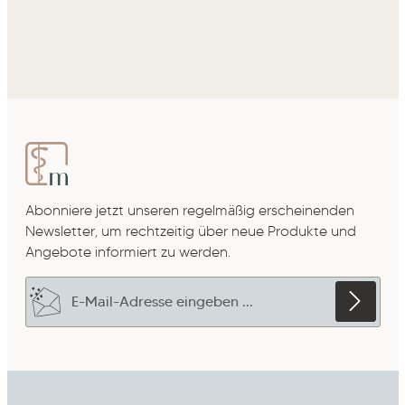
Abonniere jetzt unseren regelmäßig erscheinenden
Newsletter, um rechtzeitig über neue Produkte und
Angebote informiert zu werden.
E-Mail-Adresse*
Datenschutz
Die mit einem Stern (*) markierten Felder sind
Ich habe die
Datenschutzbestimmungen
zur
Pflichtfelder.
Um weiterzugehen, gebe die oben abgebildeten
Kenntnis genommen und die
AGB
gelesen und