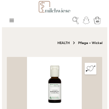
Zum Hauptinhalt springen
Warenk
HEALTH
Pflege + Wickel
Bildergalerie überspringen