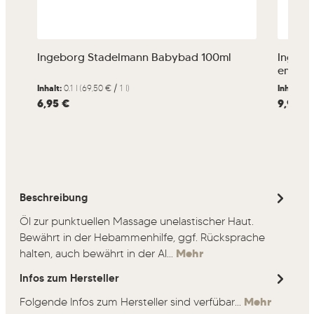
Ingeborg Stadelmann Babybad 100ml
Ingebo
empfin
Inhalt:
0.1 l
(69,50 € / 1 l)
Inhalt:
0.
Regulärer Preis:
6,95 €
Regulärer
9,90 €
Beschreibung
Öl zur punktuellen Massage unelastischer Haut.
Bewährt in der Hebammenhilfe, ggf. Rücksprache
halten, auch bewährt in der Al…
Mehr
Infos zum Hersteller
Folgende Infos zum Hersteller sind verfübar...
Mehr