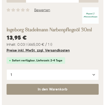
Bewerten
Durchschnittliche Bewertung von 0 von 5 Sternen
Ingeborg Stadelmann Narbenpflegeöl 30ml
Regulärer Preis:
13,95 €
Inhalt:
0.03 l
(465,00 € / 1 l)
Preise inkl. MwSt. zzgl. Versandkosten
Sofort verfügbar, Lieferzeit: 2-4 Tage
Produkt Anzahl: Gib den gewünschten Wert ein oder 
In den Warenkorb