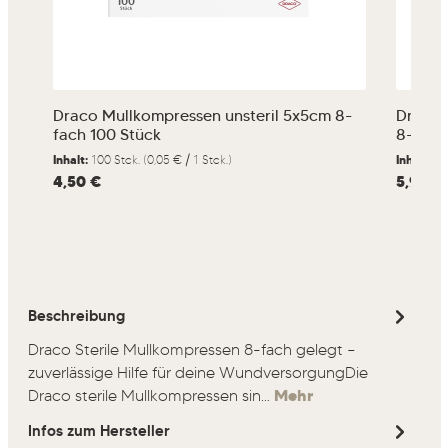
Draco Mullkompressen unsteril 5x5cm 8-
Draco 
fach 100 Stück
8-fach
Inhalt:
100 Stck.
(0,05 € / 1 Stck.)
Inhalt:
10
Regulärer Preis:
4,50 €
Regulärer
5,95 €
Beschreibung
Draco Sterile Mullkompressen 8-fach gelegt –
zuverlässige Hilfe für deine WundversorgungDie
Draco sterile Mullkompressen sin…
Mehr
Infos zum Hersteller