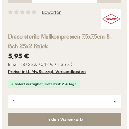
Bewerten
Durchschnittliche Bewertung von 0 von 5 Sternen
Draco sterile Mullkompressen 7,5x7,5cm 8-
fach 25x2 Stück
Regulärer Preis:
5,95 €
Inhalt:
50 Stck.
(0,12 € / 1 Stck.)
Preise inkl. MwSt. zzgl. Versandkosten
Sofort verfügbar, Lieferzeit: 2-4 Tage
Produkt Anzahl: Gib den gewünschten Wert ein oder 
In den Warenkorb