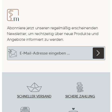
Abonniere jetzt unseren regelmäßig erscheinenden
Newsletter, um rechtzeitig über neue Produkte und
Angebote informiert zu werden.
E-Mail-Adresse*
Datenschutz
Die mit einem Stern (*) markierten Felder sind
Ich habe die
Datenschutzbestimmungen
zur
Pflichtfelder.
Um weiterzugehen, gebe die oben abgebildeten
Kenntnis genommen und die
AGB
gelesen und
Zeichen ein
*
bin mit ihnen einverstanden.
*
SCHNELLER VERSAND
SICHERE ZAHLUNG